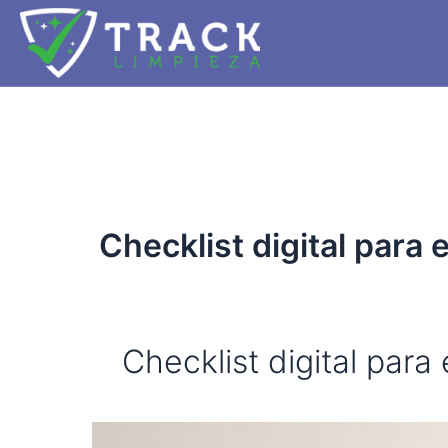
Ir
al
contenido
Checklist digital par
Checklist digital par