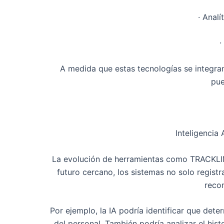
· Anal
·
A medida que estas tecnologías se integra
pue
Inteligencia 
La evolución de herramientas como TRACKLIMPI
futuro cercano, los sistemas no solo regist
reco
Por ejemplo, la IA podría identificar que det
del personal. También podría analizar el hist