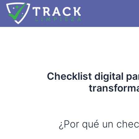
Ir
al
contenido
Checklist digital 
transforma
¿Por qué un check